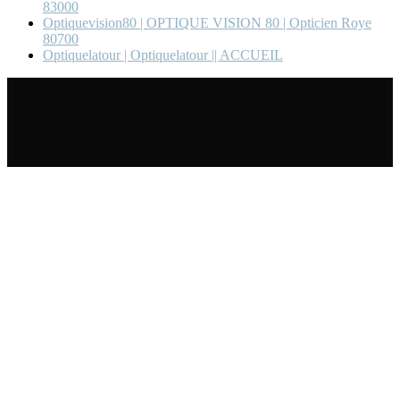
83000
Optiquevision80 | OPTIQUE VISION 80 | Opticien Roye
80700
Optiquelatour | Op­tiquela­tour || ACCUEIL