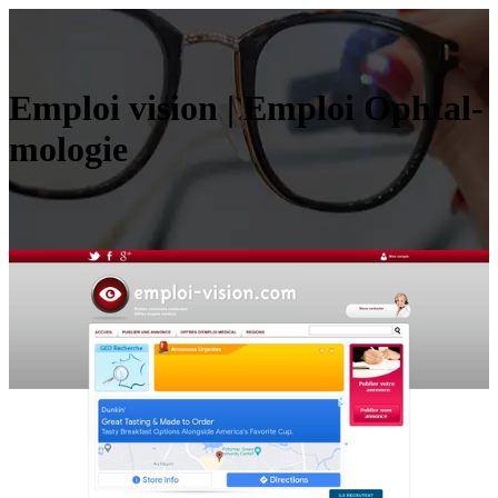
Emploi vision | Emploi Ophtal­
molo­gie